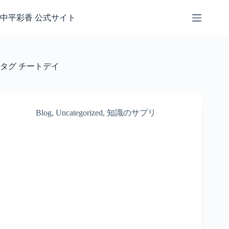
コ
ン
中平彩香 公式サイト
テ
ン
ツ
へ
タグ
チートデイ
ス
キ
ッ
プ
Blog
,
Uncategorized
,
知識のサプリ