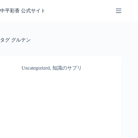
コ
ン
中平彩香 公式サイト
テ
ン
ツ
へ
タグ
グルテン
ス
キ
ッ
プ
Uncategorized
,
知識のサプリ