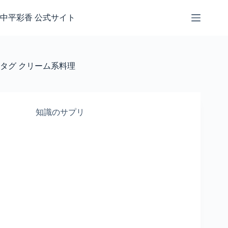
コ
ン
中平彩香 公式サイト
テ
ン
ツ
へ
タグ
クリーム系料理
ス
キ
ッ
プ
知識のサプリ