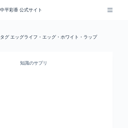
コ
ン
中平彩香 公式サイト
テ
ン
ツ
へ
タグ
エッグライフ・エッグ・ホワイト・ラップ
ス
キ
ッ
プ
知識のサプリ