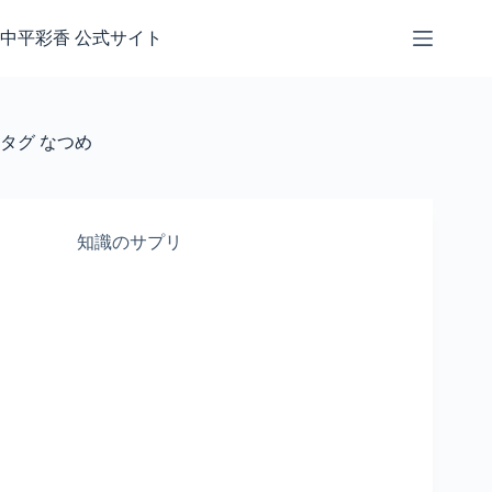
コ
ン
中平彩香 公式サイト
テ
ン
ツ
へ
タグ
なつめ
ス
キ
ッ
プ
知識のサプリ