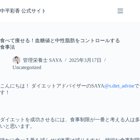
コ
ン
中平彩香 公式サイト
テ
ン
ツ
へ
食べて痩せる！血糖値と中性脂肪をコントロールする
ス
食事法
キ
ッ
管理栄養士 SAYA
2025年3月17日
プ
Uncategorized
こんにちは！ ダイエットアドバイザーのSAYA
@s.diet_advise
で
す！
ダイエットを成功させるには、食事制限が一番と考える人は多
いと思います。