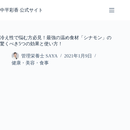
コ
ン
中平彩香 公式サイト
テ
ン
ツ
へ
冷え性で悩む方必見！最強の温め食材「シナモン」の
ス
驚くべき5つの効果と使い方！
キ
ッ
管理栄養士 SAYA
2021年1月9日
プ
健康・美容・食事