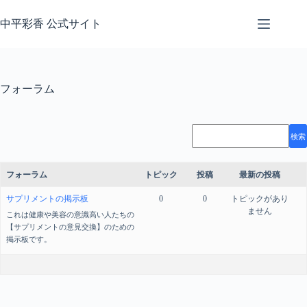
コ
ン
中平彩香 公式サイト
テ
ン
ツ
へ
フォーラム
ス
キ
ッ
プ
フォーラム
トピック
投稿
最新の投稿
サプリメントの掲示板
0
0
トピックがあり
ません
これは健康や美容の意識高い人たちの
【サプリメントの意見交換】のための
掲示板です。