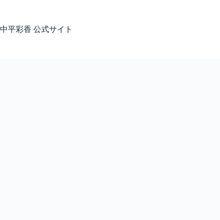
コ
ン
テ
中平彩香 公式サイト
ン
ツ
へ
ス
キ
ッ
プ