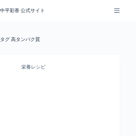
コ
ン
中平彩香 公式サイト
テ
ン
ツ
へ
タグ
高タンパク質
ス
キ
ッ
プ
栄養レシピ