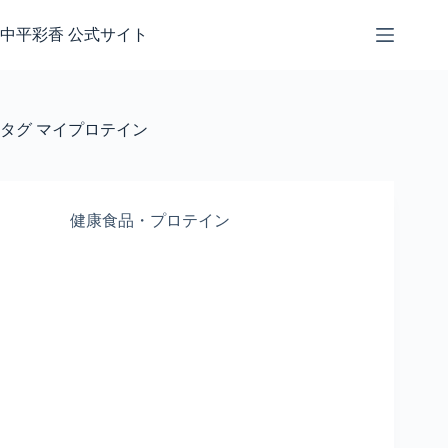
コ
ン
中平彩香 公式サイト
テ
ン
ツ
へ
タグ
マイプロテイン
ス
キ
ッ
プ
健康食品・プロテイン