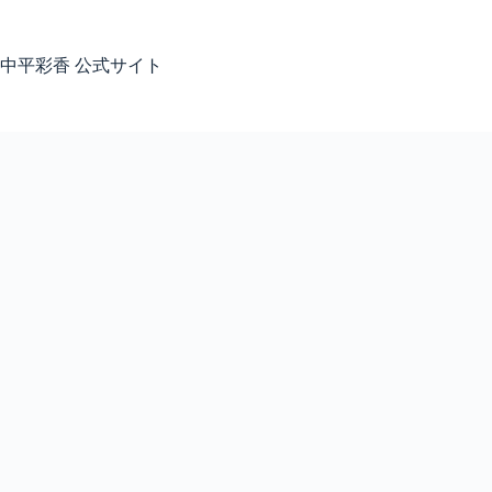
コ
ン
テ
中平彩香 公式サイト
ン
ツ
へ
ス
キ
ッ
プ