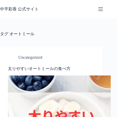
コ
ン
中平彩香 公式サイト
テ
ン
ツ
へ
タグ
オートミール
ス
キ
ッ
プ
Uncategorized
太りやすいオートミールの食べ方