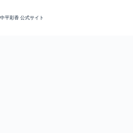
コ
ン
テ
中平彩香 公式サイト
ン
ツ
へ
ス
キ
ッ
プ